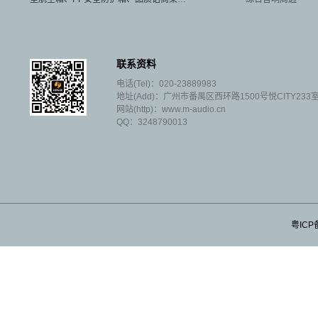
箱支架、野外级支架包（袋）。
联系资料
电话(Tel)：020-23889983
地址(Add)：广州市番禺区西环路1500号悦CITY233
网站(http)：www.m-audio.cn
QQ：3248790013
粤ICP