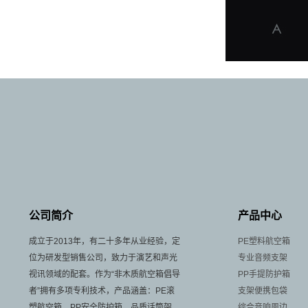
公司简介
产品中心
成立于2013年，有二十多年从业经验，定
PE塑料航空箱
位为研发型销售公司，致力于演艺和声光
专业音频支架
视讯领域的配套。作为“非木质航空箱倡导
PP手提防护箱
者”拥有多项专利技术，产品涵盖：PE滚
支架便携包袋
塑航空箱、PP安全防护箱、品质话筒架音
综合音响周边